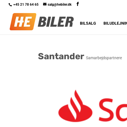
+45 21 78 64 65
salg@hebiler.dk
BILSALG
BILUDLEJNI
Santander
Samarbejdspartnere