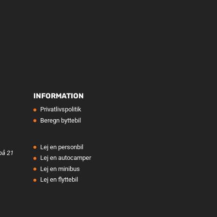
INFORMATION
Privatlivspolitik
Beregn byttebil
Lej en personbil
på 21
Lej en autocamper
Lej en minibus
Lej en flyttebil