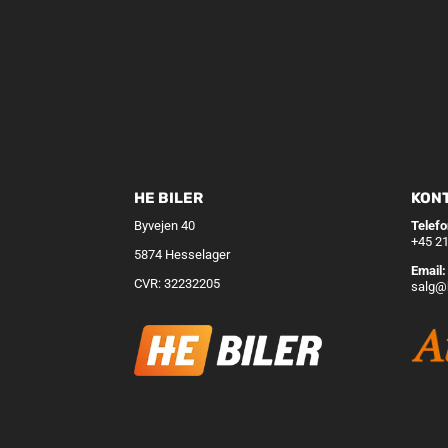
HE BILER
KON
Byvejen 40
Telefo
+45 21
5874 Hesselager
Email:
CVR: 32232205
salg@h