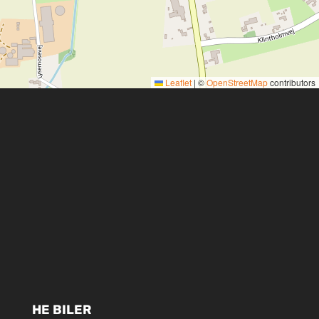
Leaflet
|
©
OpenStreetMap
contributors
HE BILER