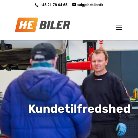
+45 21 78 64 65
salg@hebiler.dk
Kundetilfredshed