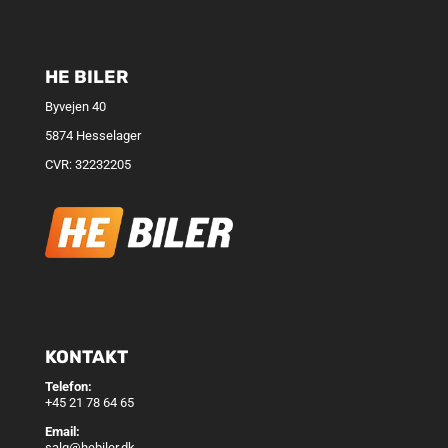
HE BILER
Byvejen 40
5874 Hesselager
CVR: 32232205
KONTAKT
Telefon:
+45 21 78 64 65
Email:
salg@hebiler.dk