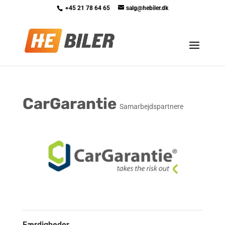
+45 21 78 64 65
salg@hebiler.dk
CarGarantie
Samarbejdspartnere
Færdigheder