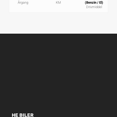
Årgang
KM
(Benzin / El)
Drivmiddel
HE BILER