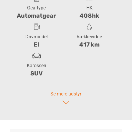
Geartype
HK
Automatgear
408hk
Drivmiddel
Rækkevidde
El
417 km
Karosseri
SUV
Se mere udstyr