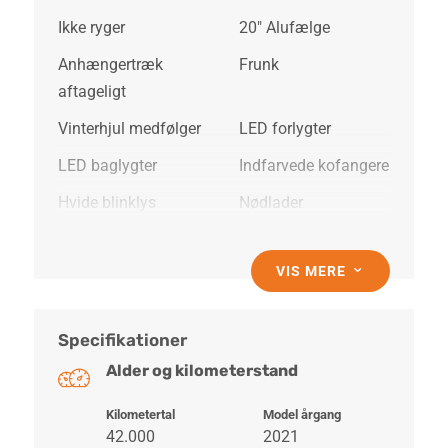
Ikke ryger
20" Alufælge
Anhængertræk
Frunk
aftageligt
Vinterhjul medfølger
LED forlygter
LED baglygter
Indfarvede kofangere
Hvide blinklys
Nødlader
12V udtag
Android Auto
VIS MERE
3
App integration
Apple CarPlay
Automatgear
Bluetooth
Specifikationer
Digital
DAB radio
Alder og kilometerstand
instrumentering
El-foldbare spejle m.
El-håndbremse
Kilometertal
Model årgang
42.000
2021
varme