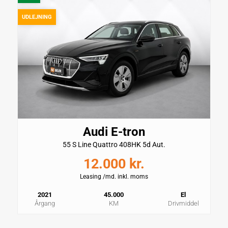
UDLEJNING
Ladeeffekt AC
CO2
11 kW
0 gram/km
Maksimal effekt
Motorstørrelse
408hk
ell
Tophastighed
200km/h
Sikkerhed og økonomi
Audi E-tron
Km/L
Rækkevidde (El)
55 S Line Quattro 408HK 5d Aut.
44,3 km/l
417 km
12.000 kr.
CO2
Antal Airbags
Leasing /md. inkl. moms
0 gram/km
6
2021
45.000
El
Årgang
KM
Drivmiddel
Wh/km
ESP
234Wh/km
Ja