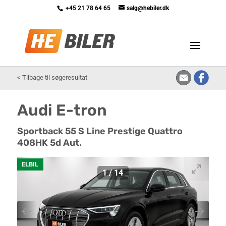
+45 21 78 64 65
salg@hebiler.dk
<
Tilbage til søgeresultat
Audi E-tron
Sportback 55 S Line Prestige Quattro
408HK 5d Aut.
ELBIL
1
/
14