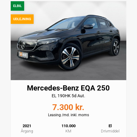
ABS
ELBIL
Ja
UDLEJNING
Rummelighed og mål
Karosseri
Farve
SUV
Sortmetal
Antal døre
Antal sæder
5
5
Bredde
Højde
1,94m
1,63m
Mercedes-Benz EQA 250
EL 190HK 5d Aut.
Længde
Totalvægt
4,91m
3.150kg
7.300 kr.
Leasing /md. inkl. moms
Tilkoblingsvægt med
Tilkoblingsvægt uden
bremser
bremser
2021
110.000
El
1.800kg
750kg
Årgang
KM
Drivmiddel