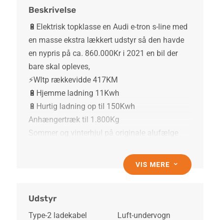
Beskrivelse
🔋Elektrisk topklasse en Audi e-tron s-line med
en masse ekstra lækkert udstyr så den havde
en nypris på ca. 860.000Kr i 2021 en bil der
bare skal opleves,
⚡️Wltp rækkevidde 417KM
🔋Hjemme ladning 11Kwh
🔋Hurtig ladning op til 150Kwh
Anhængertræk til 1.800Kg
Sommer og vinterhjul på originale alufælge
medfølger
VIS MERE
3
Vi tilbyder op til 36 Cargarantie på vores biler
husk at få et godt tilbud på en udvidet tryghed,
Udstyr
Type-2 ladekabel
Luft-undervogn